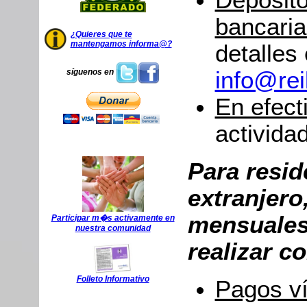
Depósito
bancaria
¿Quieres que te
mantengamos informa@?
detalles
info@rei
síguenos en
En efect
activida
Para resid
extranjero
mensuales
Participar m�s activamente en
nuestra comunidad
realizar co
Folleto Informativo
Pagos v