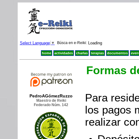
Select Language
▼
Búsca en e-Reiki:
Loading
home
actividades
charlas
terapias
documentos
even
Formas d
Para resid
PedroAGómezRuzzo
Maestro de Reiki
Federado Núm. 142
los pagos 
realizar co