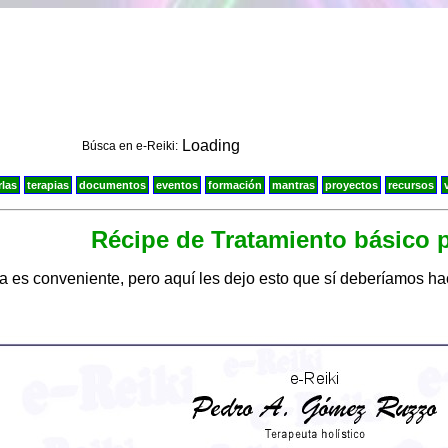
Loading
Búsca en e-Reiki:
rlas
terapias
documentos
eventos
formación
mantras
proyectos
recursos
Récipe de Tratamiento básico 
es conveniente, pero aquí les dejo esto que sí deberíamos hac