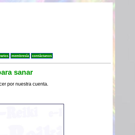
varios
membresía
contáctanos
para sanar
er por nuestra cuenta.