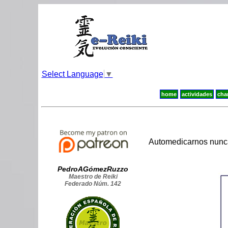
Select Language
▼
home
actividades
cha
Automedicarnos nunca 
PedroAGómezRuzzo
Maestro de Reiki
Federado Núm. 142